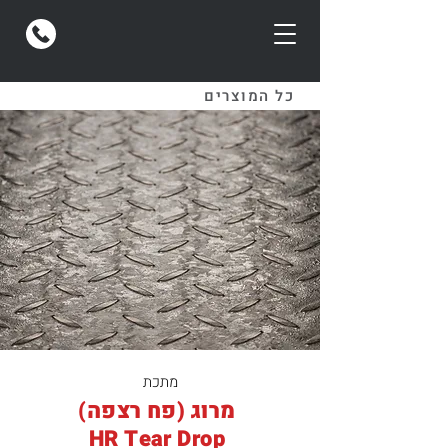
כל המוצרים
מתכת
(מרוג (פח רצפה
HR Tear Drop